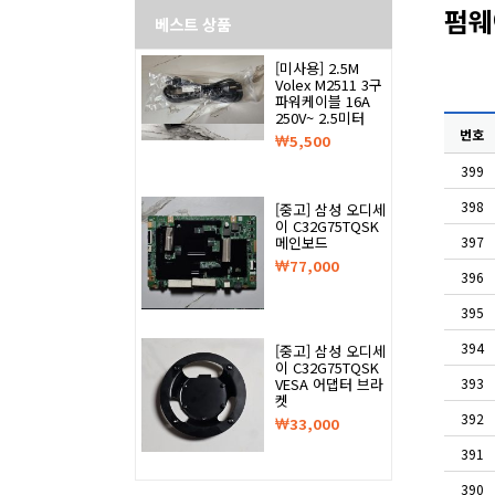
펌웨
베스트 상품
[미사용] 2.5M
Volex M2511 3구
파워케이블 16A
250V~ 2.5미터
번호
5,500
399
398
[중고] 삼성 오디세
이 C32G75TQSK
메인보드
397
77,000
396
395
394
[중고] 삼성 오디세
이 C32G75TQSK
VESA 어댑터 브라
393
켓
392
33,000
391
390