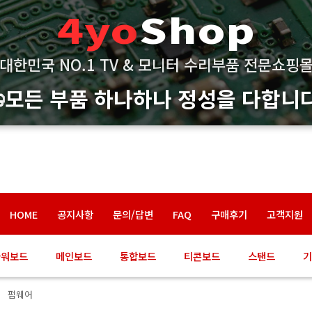
4yo
Shop
대한민국 NO.1 TV & 모니터 수리부품 전문쇼핑
모든 부품 하나하나 정성을 다합니다
HOME
공지사항
문의/답변
FAQ
구매후기
고객지원
파워보드
메인보드
통합보드
티콘보드
스탠드
기
펌웨어