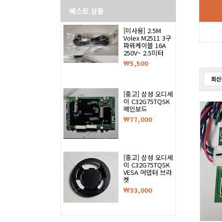
베스트 상품
[미사용] 2.5M
Volex M2511 3구
파워케이블 16A
250V~ 2.5미터
5,500
최신
[중고] 삼성 오디세
이 C32G75TQSK
메인보드
77,000
[중고] 삼성 오디세
이 C32G75TQSK
VESA 어댑터 브라
켓
33,000