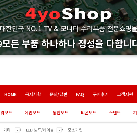
4yo
Shop
대한민국 NO.1 TV & 모니터 수리부품 전문쇼핑
모든 부품 하나하나 정성을 다합니다
HOME
공지사항
문의/답변
FAQ
구매후기
고객지원
파워보드
메인보드
통합보드
티콘보드
스탠드
기
기타
LED 보드/케이블
중소기업