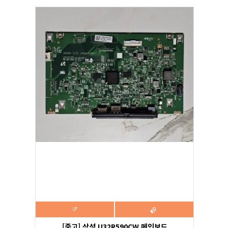
[중고] 삼성 U32R590CW 메인보드