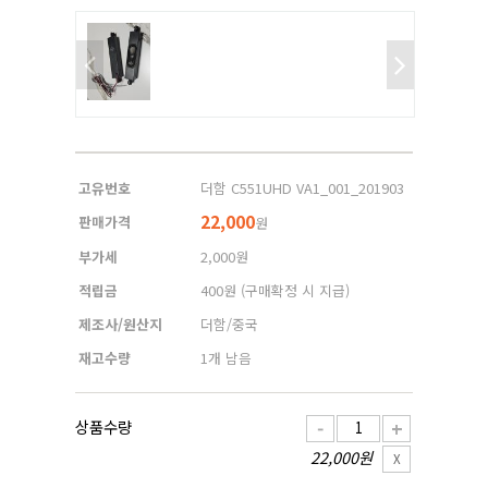
고유번호
더함 C551UHD VA1_001_201903
22,000
판매가격
원
부가세
2,000원
적립금
400원
(구매확정 시 지급)
제조사/원산지
더함/중국
재고수량
1개 남음
상품수량
-
+
22,000원
X