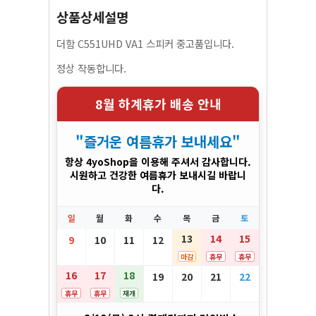
상품상세설명
더함 C551UHD VA1 스피커 중고품입니다.
정상 작동합니다.
8월 하계휴가 배송 안내
"즐거운 여름휴가 보내세요"
항상 4yoShop을 이용해 주셔서 감사합니다.
시원하고 건강한 여름휴가 보내시길 바랍니
다.
일
월
화
수
목
금
토
13
14
15
9
10
11
12
마감
휴무
휴무
16
17
18
19
20
21
22
휴무
휴무
재개