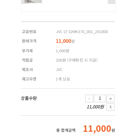
고유번호
JVC LT-32MK370_001_201808
11,000
판매가격
원
부가세
1,000원
적립금
200원
(구매확정 시 지급)
제조사
JVC
재고수량
1개 남음
상품수량
-
+
11,000원
X
11,000
총 합계금액
원