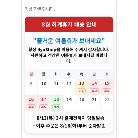
정상 작동합니다.
8월 하계휴가 배송 안내
"즐거운 여름휴가 보내세요"
항상 4yoShop을 이용해 주셔서 감사합니다.
시원하고 건강한 여름휴가 보내시길 바랍니
다.
일
월
화
수
목
금
토
13
14
15
9
10
11
12
마감
휴무
휴무
16
17
18
19
20
21
22
휴무
휴무
재개
- 8/13(목) 3시 결제건까지 당일발송
- 이후 주문은 8/18(화)부터 순차발송