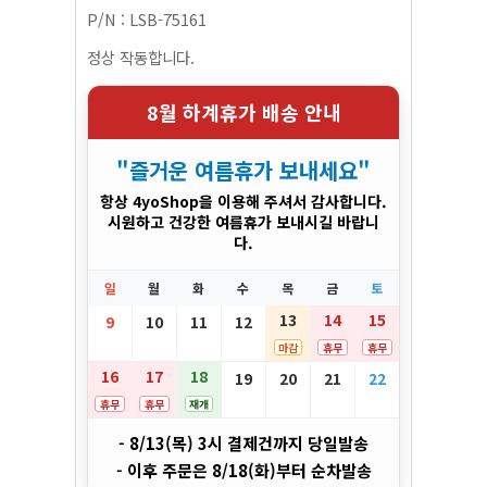
P/N : LSB-75161
정상 작동합니다.
8월 하계휴가 배송 안내
"즐거운 여름휴가 보내세요"
항상 4yoShop을 이용해 주셔서 감사합니다.
시원하고 건강한 여름휴가 보내시길 바랍니
다.
일
월
화
수
목
금
토
13
14
15
9
10
11
12
마감
휴무
휴무
16
17
18
19
20
21
22
휴무
휴무
재개
- 8/13(목) 3시 결제건까지 당일발송
- 이후 주문은 8/18(화)부터 순차발송