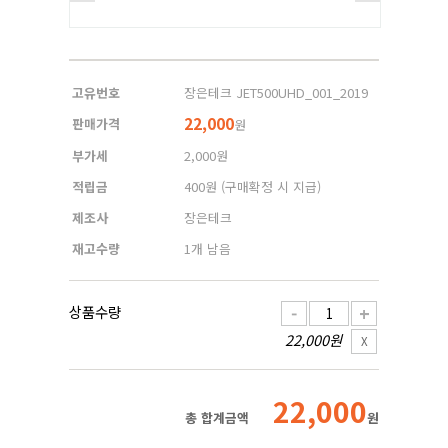
고유번호
장은테크 JET500UHD_001_2019
22,000
판매가격
원
부가세
2,000원
적립금
400원
(구매확정 시 지급)
제조사
장은테크
재고수량
1개 남음
상품수량
-
+
22,000원
X
22,000
총 합계금액
원