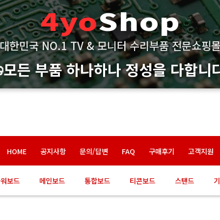
4yo
Shop
대한민국 NO.1 TV & 모니터 수리부품 전문쇼핑
모든 부품 하나하나 정성을 다합니다
HOME
공지사항
문의/답변
FAQ
구매후기
고객지원
파워보드
메인보드
통합보드
티콘보드
스탠드
기