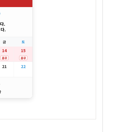
"
다.
다.
금
토
14
15
휴무
휴무
21
22
송
송