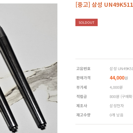
[중고] 삼성 UN49K51
SOLDOUT
고유번호
삼성 UN49K51
44,000
판매가격
원
부가세
4,000원
적립금
800원
(구매확
제조사
삼성전자
재고수량
0개 남음