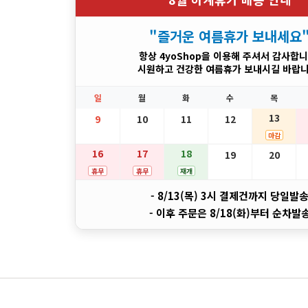
"즐거운 여름휴가 보내세요
항상 4yoShop을 이용해 주셔서 감사합니
시원하고 건강한 여름휴가 보내시길 바랍니
일
월
화
수
목
13
9
10
11
12
마감
16
17
18
19
20
휴무
휴무
재개
- 8/13(목) 3시 결제건까지 당일발
- 이후 주문은 8/18(화)부터 순차발