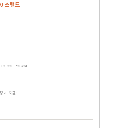
10 스탠드
10_001_201804
정 시 지급)