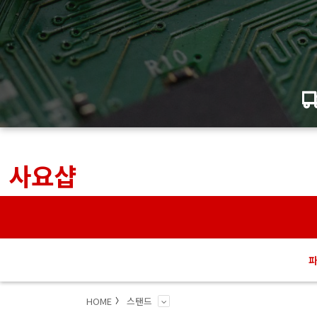
사요샵
HOME
스탠드