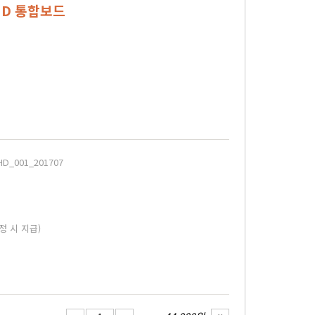
UHD 통합보드
HD_001_201707
정 시 지급)