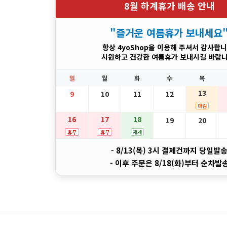
8월 하계휴가 배송 안내
"즐거운 여름휴가 보내세요
항상 4yoShop을 이용해 주셔서 감사합니
시원하고 건강한 여름휴가 보내시길 바랍니
일
월
화
수
목
13
9
10
11
12
마감
16
17
18
19
20
휴무
휴무
재개
- 8/13(목) 3시 결제건까지 당일발
- 이후 주문은 8/18(화)부터 순차발