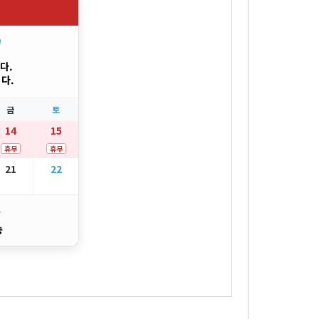
"
다.
다.
금
토
14
15
휴무
휴무
21
22
송
송