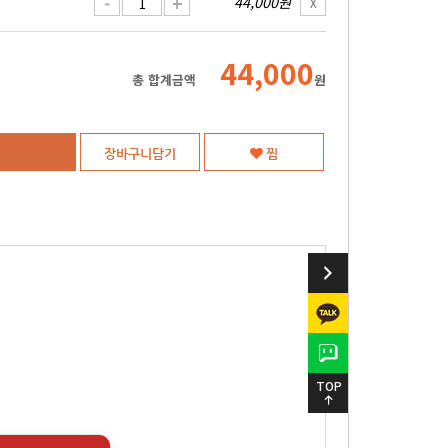
-
+
44,000원
X
44,000
총 합계금액
원
장바구니담기
찜
TOP