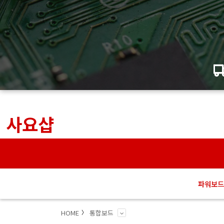
사요샵
파워보드
HOME
통합보드