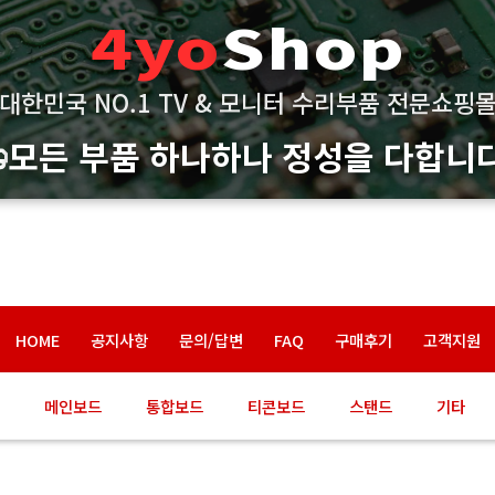
4yo
Shop
대한민국 NO.1 TV & 모니터 수리부품 전문쇼핑
모든 부품 하나하나 정성을 다합니다
HOME
공지사항
문의/답변
FAQ
구매후기
고객지원
메인보드
통합보드
티콘보드
스탠드
기타