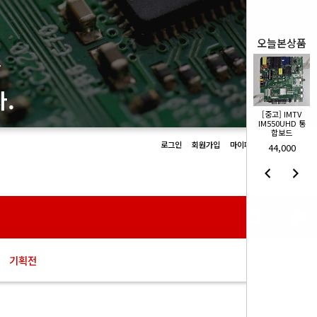
오늘본상품
몰
.
[중고] IMTV
[중고] IMTV
IM550UHD 통
IM550UHD 통
합보드
합보드
로그인
회원가입
마이페이지
장바구니
44,000
44,000
0
기획전