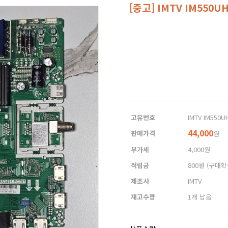
[중고] IMTV IM550
고유번호
IMTV IM550U
44,000
판매가격
원
부가세
4,000원
적립금
800원
(구매확
제조사
IMTV
재고수량
1개 남음