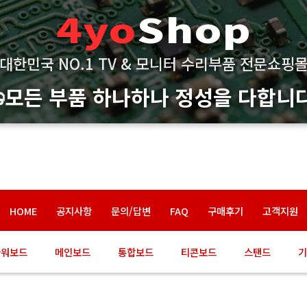
4yo
Shop
대한민국 NO.1 TV & 모니터 수리부품 전문쇼핑
모든 부품 하나하나 정성을 다합니다
HOME
공지사항
문의/답변
FAQ
구매후기
고객지원
파워보드
메인보드
통합보드
티콘보드
스탠드
기