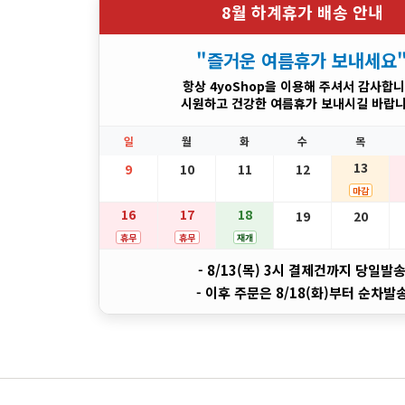
8월 하계휴가 배송 안내
"즐거운 여름휴가 보내세요
항상 4yoShop을 이용해 주셔서 감사합니
시원하고 건강한 여름휴가 보내시길 바랍니
일
월
화
수
목
13
9
10
11
12
마감
16
17
18
19
20
휴무
휴무
재개
- 8/13(목) 3시 결제건까지 당일발
- 이후 주문은 8/18(화)부터 순차발