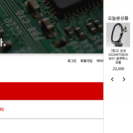
오늘본상품
몰
.
[중고] 삼성
[중고] 삼성
S32AM700UK
S32AM700UK
WiFi 블루투스
WiFi 블루투스
로그인
회원가입
마이페이지
장바구니
모듈
모듈
22,000
22,000
0
타