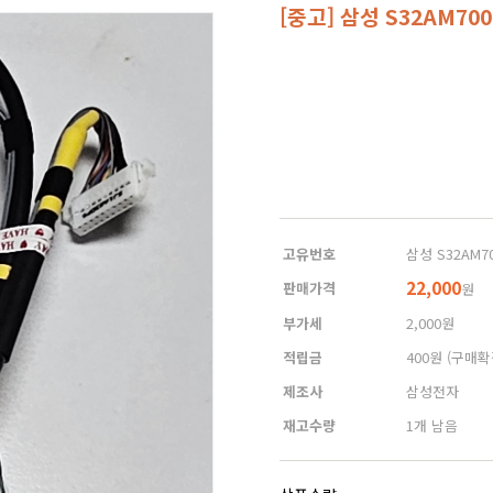
[중고] 삼성 S32AM70
고유번호
삼성 S32AM70
22,000
판매가격
원
부가세
2,000원
적립금
400원
(구매확
제조사
삼성전자
재고수량
1개 남음