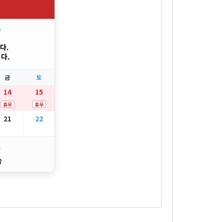
"
다.
다.
금
토
14
15
휴무
휴무
21
22
송
송