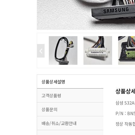
상품상세설명
상품상
고객상품평
삼성 S32
상품문의
P/N : BN
배송/취소/교환안내
정상 작동