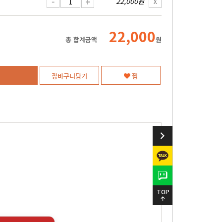
-
+
22,000원
X
22,000
총 합계금액
원
장바구니담기
찜
TOP