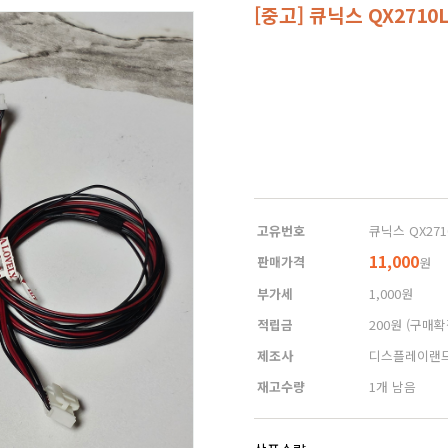
[중고] 큐닉스 QX2710
고유번호
큐닉스 QX2710
11,000
판매가격
원
부가세
1,000원
적립금
200원
(구매확
제조사
디스플레이랜
재고수량
1개 남음