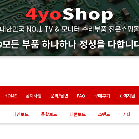
4yo
Shop
대한민국 NO.1 TV & 모니터 수리부품 전문쇼핑
모든 부품 하나하나 정성을 다합니다
HOME
공지사항
문의/답변
FAQ
구매후기
고객지원
메인보드
통합보드
티콘보드
스탠드
기타