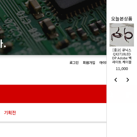
오늘본상품
몰
.
[중고] 큐닉스
[중고] 큐닉스
QX2710LED
QX2710LED
DP Adobe 백
DP Adobe 백
라이트 케이블
라이트 케이블
로그인
회원가입
마이페이지
장바구니
11,000
11,000
0
기획전