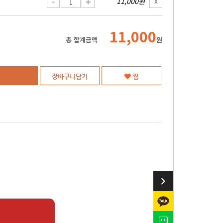
-
+
11,000원
X
11,000
총 합계금액
원
장바구니담기
찜