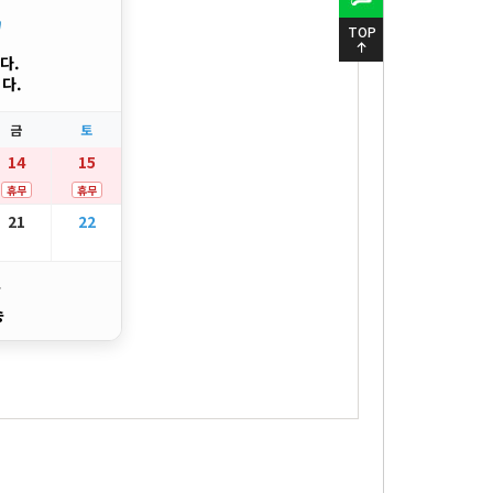
"
TOP
다.
다.
금
토
14
15
휴무
휴무
21
22
송
송