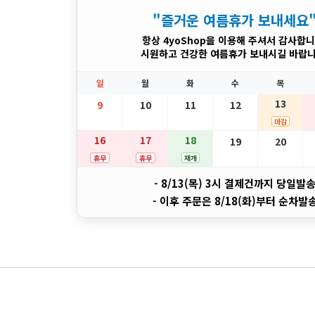
"즐거운 여름휴가 보내세요
항상 4yoShop을 이용해 주셔서 감사합니
시원하고 건강한 여름휴가 보내시길 바랍니
일
월
화
수
목
13
9
10
11
12
마감
16
17
18
19
20
휴무
휴무
재개
- 8/13(목) 3시 결제건까지 당일발
- 이후 주문은 8/18(화)부터 순차발