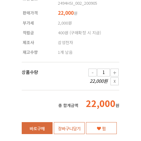
2494HSI_002_200905
22,000
판매가격
원
부가세
2,000원
적립금
400원
(구매확정 시 지급)
제조사
삼성전자
재고수량
1개 남음
상품수량
-
+
22,000원
X
22,000
총 합계금액
원
바로구매
장바구니담기
찜