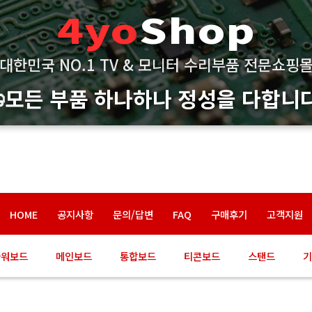
4yo
Shop
대한민국 NO.1 TV & 모니터 수리부품 전문쇼핑
모든 부품 하나하나 정성을 다합니다
HOME
공지사항
문의/답변
FAQ
구매후기
고객지원
파워보드
메인보드
통합보드
티콘보드
스탠드
기