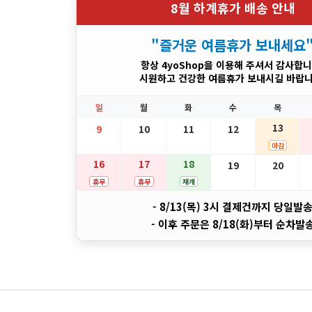
8월 하계휴가 배송 안내
"즐거운 여름휴가 보내세요
항상 4yoShop을 이용해 주셔서 감사합니
시원하고 건강한 여름휴가 보내시길 바랍니
일
월
화
수
목
13
9
10
11
12
마감
16
17
18
19
20
휴무
휴무
재개
- 8/13(목) 3시 결제건까지 당일발
- 이후 주문은 8/18(화)부터 순차발