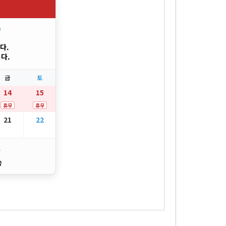
"
다.
다.
금
토
14
15
휴무
휴무
21
22
송
송