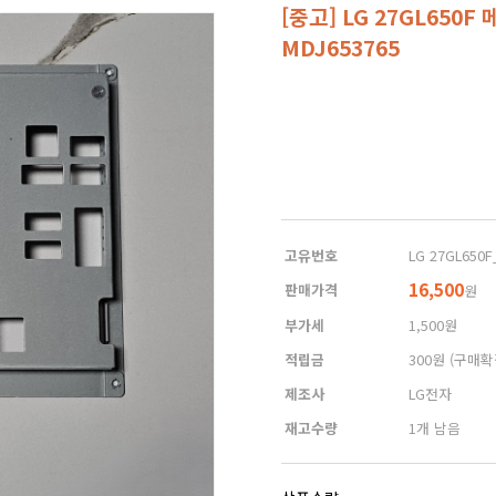
[중고] LG 27GL65
MDJ653765
고유번호
LG 27GL650F
16,500
판매가격
원
부가세
1,500원
적립금
300원
(구매확
제조사
LG전자
재고수량
1개 남음