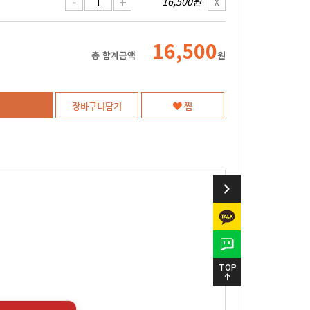
-
+
16,500원
X
16,500
총 합계금액
원
장바구니담기
찜
TOP