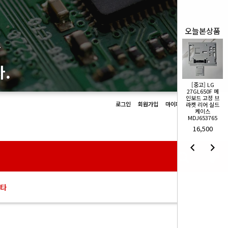
오늘본상품
몰
.
[중고] LG
[중고] LG
27GL650F 메
27GL650F 메
인보드 고정 브
인보드 고정 브
로그인
회원가입
마이페이지
장바구니
라켓 리어 실드
라켓 리어 실드
케이스
케이스
MDJ653765
MDJ653765
16,500
16,500
0
타