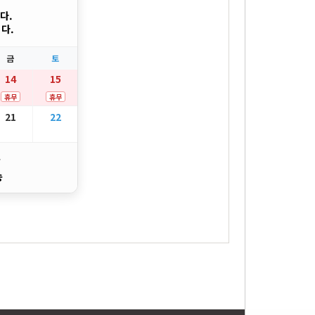
다.
다.
금
토
14
15
휴무
휴무
21
22
송
송