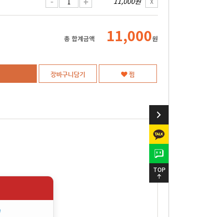
-
+
11,000원
X
11,000
총 합계금액
원
장바구니담기
찜
TOP
"