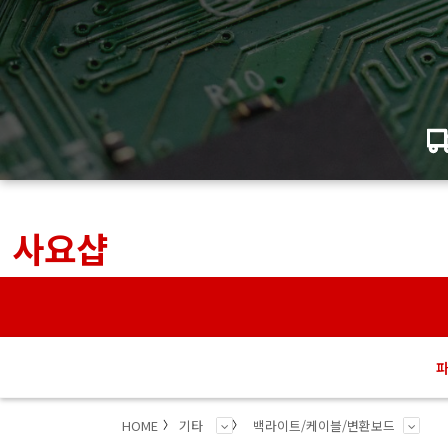
사요샵
HOME
기타
백라이트/케이블/변환보드