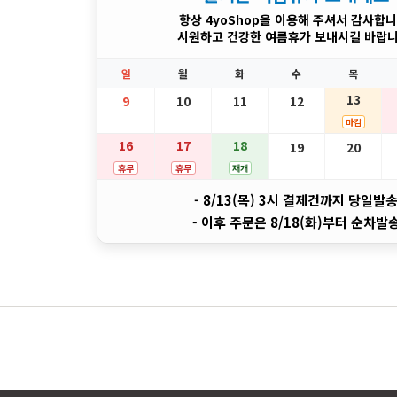
항상 4yoShop을 이용해 주셔서 감사합니
시원하고 건강한 여름휴가 보내시길 바랍니
일
월
화
수
목
13
9
10
11
12
마감
16
17
18
19
20
휴무
휴무
재개
- 8/13(목) 3시 결제건까지 당일발
- 이후 주문은 8/18(화)부터 순차발