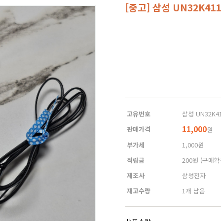
[중고] 삼성 UN32K4
고유번호
삼성 UN32K41
11,000
판매가격
원
부가세
1,000원
적립금
200원
(구매확
제조사
삼성전자
재고수량
1개 남음