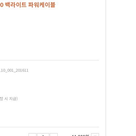
110 백라이트 파워케이블
10_001_201611
정 시 지급)