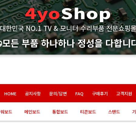
4yo
Shop
대한민국 NO.1 TV & 모니터 수리부품 전문쇼핑
고객님의 수리 성공을 기원합니다
HOME
공지사항
문의/답변
FAQ
구매후기
고객지원
파워보드
메인보드
통합보드
티콘보드
스탠드
기