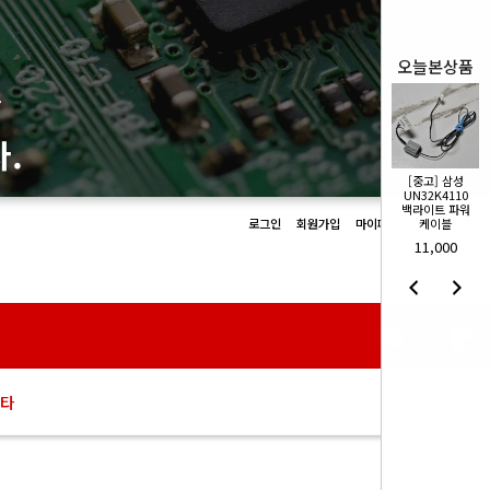
오늘본상품
몰
!
[중고] 삼성
[중고] 삼성
UN32K4110
UN32K4110
백라이트 파워
백라이트 파워
케이블
케이블
로그인
회원가입
마이페이지
장바구니
11,000
11,000
0
타