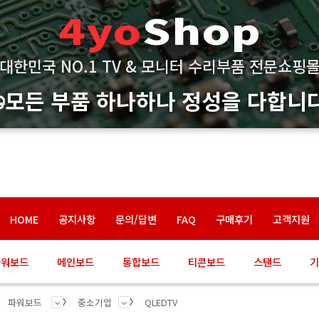
4yo
Shop
대한민국 NO.1 TV & 모니터 수리부품 전문쇼핑
모든 부품 하나하나 정성을 다합니다
HOME
공지사항
문의/답변
FAQ
구매후기
고객지원
파워보드
메인보드
통합보드
티콘보드
스탠드
기
파워보드
중소기업
QLEDTV