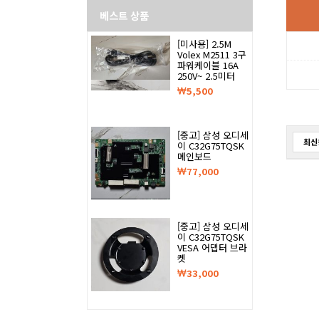
베스트 상품
[미사용] 2.5M
Volex M2511 3구
파워케이블 16A
250V~ 2.5미터
5,500
[중고] 삼성 오디세
최신
이 C32G75TQSK
메인보드
77,000
[중고] 삼성 오디세
이 C32G75TQSK
VESA 어댑터 브라
켓
33,000